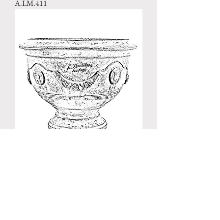
A.LM.411
La Madeleine D'Anduze Cup Vase
A.LM.412